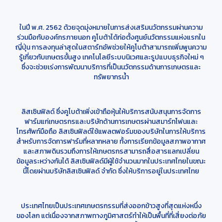
ในปี พ.ศ. 2562 ด้วยจุดมุ่งหมายในการส่งเสริมนวัตกรรมผ่านความ
ร่วมมือกับองค์กรภายนอก คูโบต้าได้ก่อตั้งศูนย์นวัตกรรมแห่งแรกใน
ญี่ปุ่น การลงทุนล่าสุดในสตาร์ทอัพช่วยให้คูโบต้าสามารถเพิ่มพูนความ
รู้เกี่ยวกับเกษตรขั้นสูง เทคโนโลยีระบบนิเวศและรูปแบบธุรกิจใหม่ ๆ
ซึ่งจะช่วยเร่งการพัฒนาบริการที่เป็นนวัตกรรมด้านการเกษตรและ
ทรัพยากรน้ำ
ลิสเซินฟิลด์ ซึ่งคูโบต้าเพิ่งเข้าถือหุ้นให้บริการสนับสนุนการจัดการ
ฟาร์มแก่เกษตรกรและบริษัทด้านการเกษตรผ่านสมาร์ทโฟนและ
โทรศัพท์มือถือ ลิสเซินฟิลด์ใช้แพลตฟอร์มของบริษัทในการให้บริการ
สำหรับการจัดการฟาร์มที่หลากหลาย ทั้งการเรียกข้อมูลสภาพอากาศ
และสภาพดินรวมถึงการให้เกษตรกรสามารถสื่อสารแลกเปลี่ยน
ข้อมูลระหว่างกันได้ ลิสเซินฟิลด์มีผู้ใช้จำนวนมากในประเทศไทยในขณะ
นี้โดยผ่านบริษัทลิสเซินฟิลด์ จำกัด ซึ่งให้บริการอยู่ในประเทศไทย
ประเทศไทยเป็นประเทศเกษตรกรรมที่ส่งออกข้าวสูงที่สุดแห่งหนึ่ง
ของโลก แต่เนื่องจากสภาพทางภูมิศาสตร์ทำให้เป็นพื้นที่ที่เสี่ยงต่อภัย